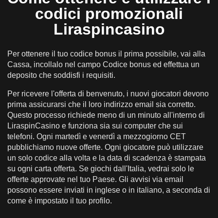
codici promozionali
Liraspincasino
Per ottenere il tuo codice bonus il prima possibile, vai alla
Cassa, incollalo nel campo Codice bonus ed effettua un
deposito che soddisfi i requisiti.
Per ricevere l'offerta di benvenuto, i nuovi giocatori devono
prima assicurarsi che il loro indirizzo email sia corretto.
Questo processo richiede meno di un minuto all'interno di
LiraspinCasino e funziona sia sui computer che sui
telefoni. Ogni martedì e venerdì a mezzogiorno CET
pubblichiamo nuove offerte. Ogni giocatore può utilizzare
un solo codice alla volta e la data di scadenza è stampata
su ogni carta offerta. Se giochi dall'Italia, vedrai solo le
offerte approvate nel tuo Paese. Gli avvisi via email
possono essere inviati in inglese o in italiano, a seconda di
come è impostato il tuo profilo.