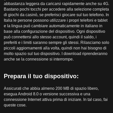
abbastanza leggera da caricarsi rapidamente anche su 4G.
Bastano pochi tocchi per accedere alla selezione completa
di giochi da casinò, se preferisci giocare sul tuo telefono. In
Italia le persone possono utilizzare i propri telefoni e tablet
e la lingua può cambiare automaticamente in italiano in
base alla configurazione del dispositivo. Ogni dispositivo
può connettersi allo stesso account, quindi il saldo, i
preferiti e i limiti saranno sempre gli stessi. Rilasciamo solo
piccoli aggiornamenti alla volta, quindi non hai bisogno di
molto spazio sul tuo dispositivo. I download riprenderanno
anche se la connessione si interrompe.
Prepara il tuo dispositivo:
Assicurati che abbia almeno 200 MB di spazio libero,
esegua Android 8.0 o versione successiva e una
connessione Internet attiva prima di iniziare. In tal caso, fai
queste cose.