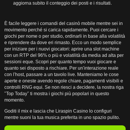
aggiorna subito il conteggio dei posti e i risultati.
È facile leggere i comandi del casinò mobile mentre sei in
movimento perché si carica rapidamente. Puoi cercare i
giochi per nome o per studio, ordinarli in base alla volatilità
e riprendere da dove eri rimasto. Ecco un modo semplice
per iniziare per i nuovi giocatori: aprire una slot machine
con un RTP del 96% o più e volatilità da media ad alta per
sessioni eque. Scopri per quanto tempo vuoi giocare e
quanto sei disposto a rischiare. Per un'interazione reale
con l'host, passare a un tavolo live. Manteniamo le cose
aperte e oneste avendo regole chiare, pagamenti visibili e
controlli RNG equi. Se non riesci a decidere, la nostra riga
"Top Today" ti mostra i giochi più popolari in questo
momento.
Goditi il mix e lascia che Liraspin Casino lo configuri
mentre suoni la tua musica preferita in uno spazio pulito.