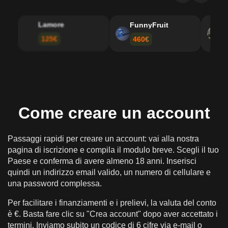
Pagamenti sicuri e protezione dei giocatori
Lamore
FunnyFruit
G
Gioco responsabile
125€
460€
Limiti e gestione del rischio:
Suggerimenti per impostare o modificare un
limite:
Suggerimenti e migliori pratiche
Bonus, RTP e selezione del gioco:
Come creare un account
Passaggi rapidi per creare un account: vai alla nostra
pagina di iscrizione e compila il modulo breve. Scegli il tuo
Paese e conferma di avere almeno 18 anni. Inserisci
quindi un indirizzo email valido, un numero di cellulare e
una password complessa.
Per facilitare i finanziamenti e i prelievi, la valuta del conto
è €. Basta fare clic su "Crea account" dopo aver accettato i
termini. Inviamo subito un codice di 6 cifre via e-mail o