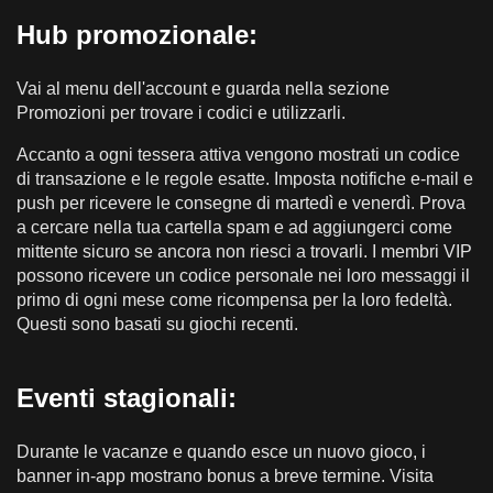
Hub promozionale:
Vai al menu dell'account e guarda nella sezione
Promozioni per trovare i codici e utilizzarli.
Accanto a ogni tessera attiva vengono mostrati un codice
di transazione e le regole esatte. Imposta notifiche e-mail e
push per ricevere le consegne di martedì e venerdì. Prova
a cercare nella tua cartella spam e ad aggiungerci come
mittente sicuro se ancora non riesci a trovarli. I membri VIP
possono ricevere un codice personale nei loro messaggi il
primo di ogni mese come ricompensa per la loro fedeltà.
Questi sono basati su giochi recenti.
Eventi stagionali:
Durante le vacanze e quando esce un nuovo gioco, i
banner in-app mostrano bonus a breve termine. Visita